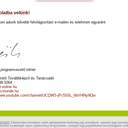
latba velünk!
sen adunk bővebb felvilágosítást e-mailen és telefonon egyaránt.
, programvezető tréner
zető Továbbképző és Tanácsadó
48-3264
-online.hu
cstunde.hu
/www.youtube.com/channel/UCQWS-jPc5S5L_6bVI4Ny9Qw
KOZAT:
Elektronikus formában üzleti ajánlatainkat kizárólag jogi személyek, valamint jogi szemé
észére továbbítjuk olyan elektronikus levélcímekre, amelyek kapcsolatfelvételi lehetőségként onl