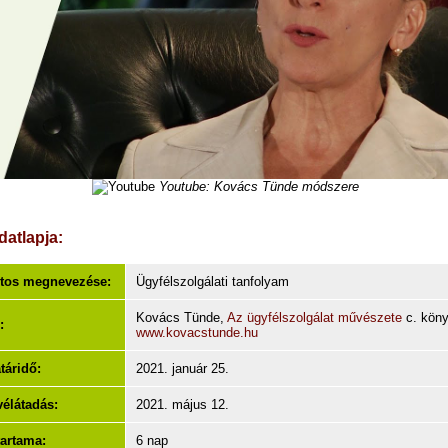
Youtube: Kovács Tünde módszere
datlapja:
tos megnevezése:
Ügyfélszolgálati tanfolyam
Kovács Tünde,
Az ügyfélszolgálat művészete
c. köny
:
www.kovacstunde.hu
táridő:
2021. január 25.
vélátadás:
2021. május 12.
artama:
6 nap