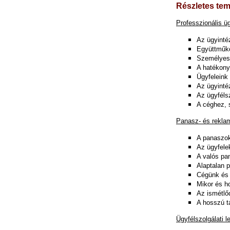
Részletes tem
Professzionális üg
Az ügyinté
Együttműkö
Személyes
A hatékony
Ügyfeleink
Az ügyinté
Az ügyféls
A céghez, 
Panasz- és rekla
A panaszok
Az ügyfelek
A valós pa
Alaptalan 
Cégünk és 
Mikor és 
Az ismétlő
A hosszú t
Ügyfélszolgálati l