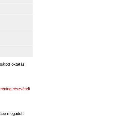
sátott oktatási
réning részvételi
alább megadott