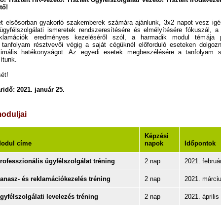
tő!
t elsősorban gyakorló szakemberek számára ajánlunk, 3x2 napot vesz igé
ügyfélszolgálati ismeretek rendszeresítésére és elmélyítésére fókuszál,
klamációk eredményes kezeléséről szól, a harmadik modul témája p
tanfolyam résztvevői végig a saját cégüknél előforduló eseteken dolgozn
mális hatékonyságot. Az egyedi esetek megbeszélésére a tanfolyam so
ítunk.
ét!
ridő: 2021. január 25.
oduljai
Képzési
odul címe
napok
Időpontok
rofesszionális ügyfélszolgálat tréning
2 nap
2021. február
anasz- és reklamációkezelés tréning
2 nap
2021. márciu
gyfélszolgálati levelezés tréning
2 nap
2021. április