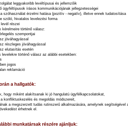
olgálat leggyakoribb levéltípusai és jellemzőik
ő ügyféltípusok írásos kommunikációjának jellegzetességei
 a szóhasználat érzelmi hatása (pozitív - negatív), illetve ennek tudatosítása
e szóló, hivatalos levelezési forma
 levél részei
 kérelmeire történő válasz:
rlegelés szempontjai
sz jóváhagyással
sz részleges jóváhagyással
sz elutasítás esetén
 levelekre történő válasz az alábbi esetekben:
s
ben jogos
alan reklamáció
orán a hallgatók:
k, hogy miként alakítsanak ki jó hangulatú ügyfélkapcsolatokat,
k a konfliktuskezelés és megoldás módszereit,
lnak a megszerzett tudás rutinszerű alkalmazására, amelynek segítségével a
vekedést érhetnek el.
alábbi munkatársak részére ajánljuk: