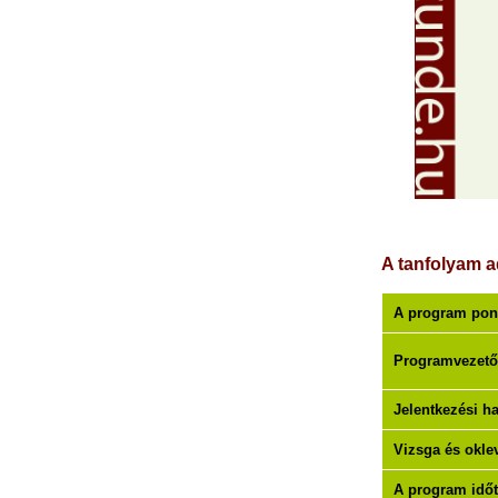
A tanfolyam a
A program pon
Programvezető
Jelentkezési ha
Vizsga és okle
A program időt