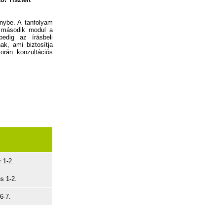
nybe. A tanfolyam
 a második modul a
edig az írásbeli
ak, ami biztosítja
rán konzultációs
 1-2.
s 1-2.
 6-7.