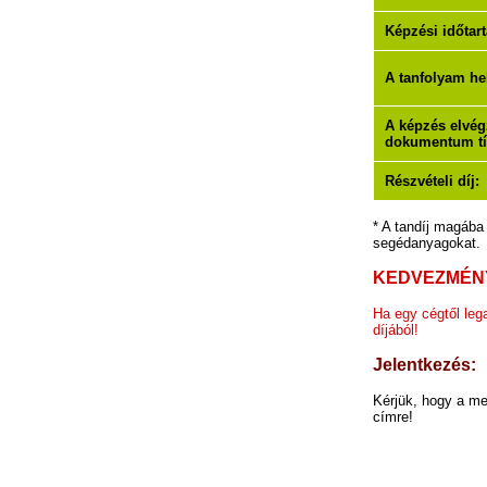
Képzési időtar
A tanfolyam he
A képzés elvég
dokumentum tí
Részvételi díj:
* A tandíj magába 
segédanyagokat.
KEDVEZMÉN
Ha egy cégtől leg
díjából!
Jelentkezés:
Kérjük, hogy a mel
címre!