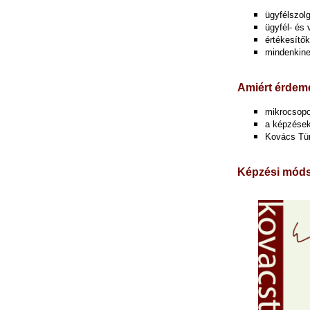
ügyfélszolg
ügyfél- és
értékesítő
mindenkinek
Amiért érdeme
mikrocsopo
a képzések
Kovács Tün
Képzési mód