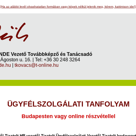
[Ha az alábbi levél olvashatatlan formában vagy képek nélkül jelenik meg, kérem, kattintson ide!]
DE Vezető Továbbképző és Tanácsadó
Ágoston u. 16. | Tel: +36 30 248 3264
de.hu
|
tkovacs@t-online.hu
ÜGYFÉLSZOLGÁLATI TANFOLYAM
Budapesten vagy online részvétellel
ő! Tisztelt HR-vezető! Tisztelt Ügyfélszolgálati Vezető! Tisztelt Irodavezet