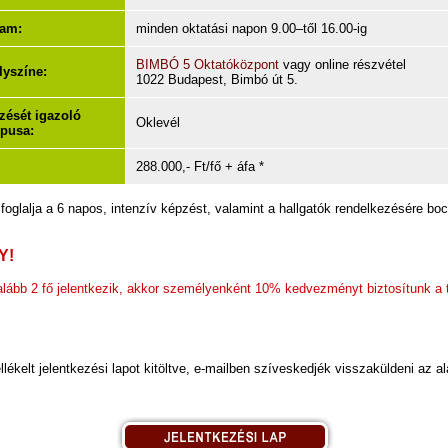
tam:
minden oktatási napon 9.00–től 16.00-ig
BIMBÓ 5 Oktatóközpont
vagy online részvétel
lyszíne:
1022 Budapest, Bimbó út 5.
zését igazoló
Oklevél
pusa:
288.000,- Ft/fő + áfa *
foglalja a 6 napos, intenzív képzést, valamint a hallgatók rendelkezésére boc
Y!
alább 2 fő jelentkezik, akkor személyenként 10% kedvezményt biztosítunk a t
lékelt jelentkezési lapot kitöltve, e-mailben szíveskedjék visszaküldeni az 