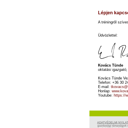
Lépjen kapcso
A tréningről szíve
Üdvözlettel:
Kovács Tünde
oktatási igazgató
Kovács Tünde Ve
Telefon: +36 30 2
E-mail:
tkovacs@t
Honlap:
www.kova
Youtube:
https:/
ADATVÉDELMI NYILAT
gazdasági társaságok r