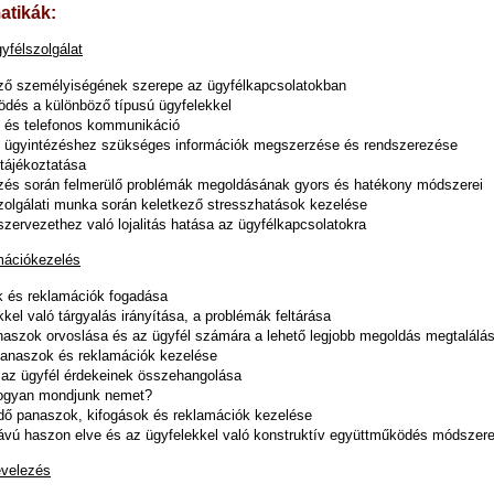
atikák:
yfélszolgálat
ző személyiségének szerepe az ügyfélkapcsolatokban
dés a különböző típusú ügyfelekkel
 és telefonos kommunikáció
 ügyintézéshez szükséges információk megszerzése és rendszerezése
 tájékoztatása
zés során felmerülő problémák megoldásának gyors és hatékony módszerei
zolgálati munka során keletkező stresszhatások kezelése
szervezethez való lojalitás hatása az ügyfélkapcsolatokra
mációkezelés
 és reklamációk fogadása
kel való tárgyalás irányítása, a problémák feltárása
naszok orvoslása és az ügyfél számára a lehető legjobb megoldás megtalálá
panaszok és reklamációk kezelése
az ügyfél érdekeinek összehangolása
hogyan mondjunk nemet?
dő panaszok, kifogások és reklamációk kezelése
ávú haszon elve és az ügyfelekkel való konstruktív együttműködés módszere
evelezés