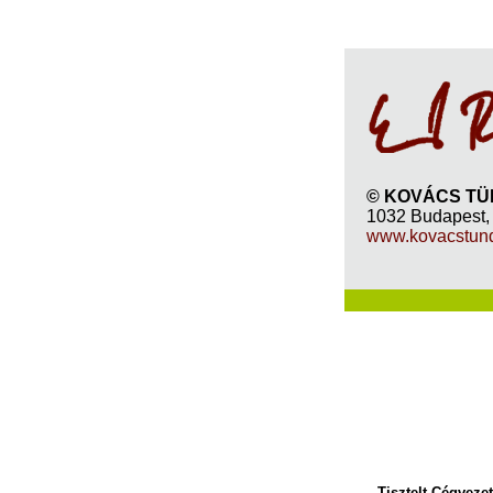
© KOVÁCS TÜN
1032 Budapest, 
www.kovacstun
Tisztelt Cégvezet