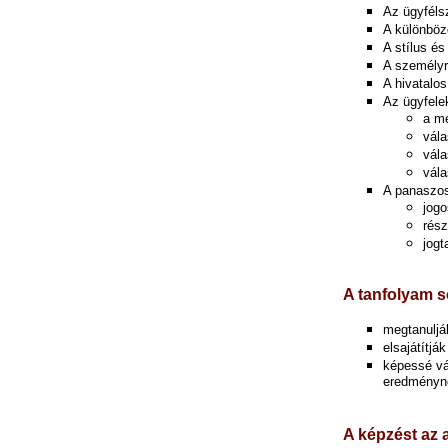
Az ügyfélsz
A különböz
A stílus és
A személyr
A hivatalos
Az ügyfelek
a mé
vála
vála
vála
A panaszos
jogo
rész
jogt
A tanfolyam s
megtanuljá
elsajátítjá
képessé vá
eredménynö
A képzést az 