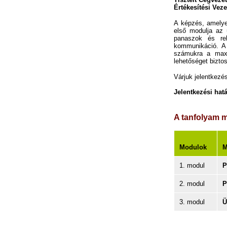
Értékesítési Veze
A képzés, amelye
első modulja az 
panaszok és re
kommunikáció. A 
számukra a maxi
lehetőséget biztos
Várjuk jelentkezés
Jelentkezési hatá
A tanfolyam m
Modulok
M
1. modul
P
2. modul
P
3. modul
Ü