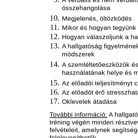
A verbális és nem verbál
összehangolása
Megjelenés, öltözködés
Mikor és hogyan tegyünk 
Hogyan válaszoljunk a ha
A hallgatóság figyelmének
módszerek
A szemléltetőeszközök és
használatának helye és 
Az előadói teljesítményt 
Az előadót érő stresszhat
Oklevelek átadása
További információ:
A hallgató
tréning végén minden résztve
felvételeit, amelynek segítség
feleleveníthetők.