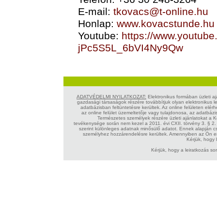
E-mail:
tkovacs@t-online.hu
Honlap:
www.kovacstunde.hu
Youtube:
https://www.youtub
jPc5S5L_6bVI4Ny9Qw
ADATVÉDELMI NYILATKOZAT:
Elektronikus formában üzleti aj
gazdasági társaságok részére továbbítjuk olyan elektronikus l
adatbázisban feltüntetésre kerültek. Az online felületen elér
az online felület üzemeltetője vagy tulajdonosa, az adatbázi
Természetes személyek részére üzleti ajánlatokat a K
tevékenysége során nem kezel a 2011. évi CXII. törvény 3. § 2.
szerint különleges adatnak minősülő adatot. Ennek alapján c
személyhez hozzárendelésre kerültek. Amennyiben az Ön em
Kérjük, hogy 
Kérjük, hogy a leiratkozás so