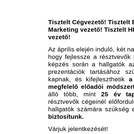
Tisztelt Cégvezető! Tisztelt 
Marketing vezető! Tisztelt H
vezető!
Az április elején induló, két 
hogy fejlessze a résztvevők 
képzés során a hallgatók az
prezentációk tartásához sz
kapnak, és kifejleszthetik
a
megfelelő előadói módszert
álló több, mint
25 év tap
résztvevők cégeinél előfordul
hallgatók számára szükség
biztosítunk.
Várjuk jelentkezését!