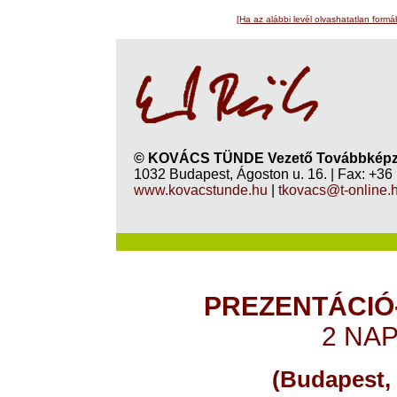
[Ha az alábbi levél olvashatatlan formá
© KOVÁCS TÜNDE Vezető Továbbképz
1032 Budapest, Ágoston u. 16. | Fax: +36
www.kovacstunde.hu
|
tkovacs@t-online.
PREZENTÁCIÓ
2 NA
(Budapest, 