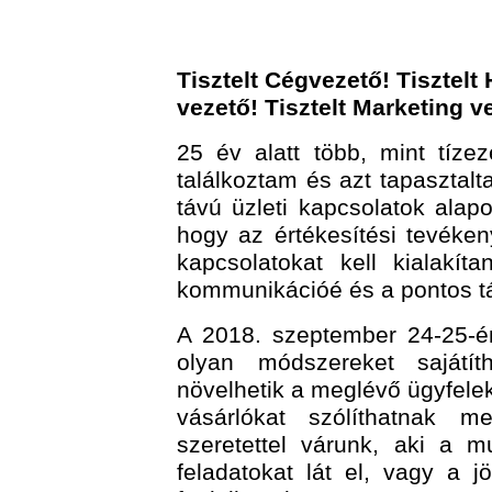
Tisztelt Cégvezető! Tisztelt 
vezető! Tisztelt Marketing v
25 év alatt több, mint tízez
találkoztam és azt tapasztalt
távú üzleti kapcsolatok alap
hogy az értékesítési tevéken
kapcsolatokat kell kialakít
kommunikációé és a pontos tá
A 2018. szeptember 24-25-én
olyan módszereket sajátít
növelhetik a meglévő ügyfelekk
vásárlókat szólíthatnak m
szeretettel várunk, aki a mu
feladatokat lát el, vagy a 