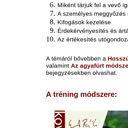
Miként tárjuk fel a vevő i
A személyes meggyőzés e
Kifogások kezelése
Érdekérvényesítés és árt
Az értékesítés utógondo
A témáról bővebben a
Hosszú
valamint
Az agyafúrt módszer
bejegyzésekben olvashat.
A tréning módszere: