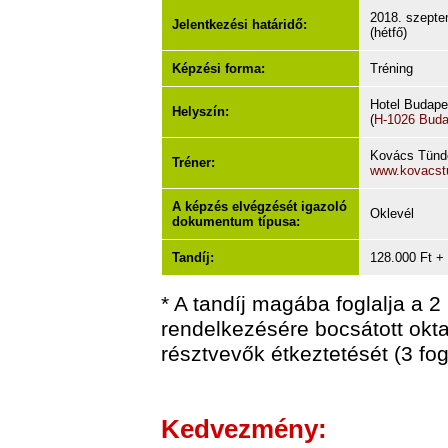
2018. szepte
Jelentkezési határidő:
(hétfő)
Képzési forma:
Tréning
Hotel Budape
Helyszín:
(
H-1026 Budap
Kovács Tünd
Tréner:
www.kovacst
A képzés elvégzését igazoló
Oklevél
dokumentum típusa:
Tandíj:
128.000 Ft +
* A tandíj magába foglalja a 2
rendelkezésére bocsátott okt
résztvevők étkeztetését (3 fo
Kedvezmény: