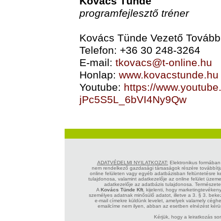
Kovács Tünde
programfejlesztő tréner
Kovács Tünde Vezető Tovább
Telefon: +36 30 248-3264
E-mail:
tkovacs@t-online.hu
Honlap:
www.kovacstunde.hu
Youtube:
https://www.youtub
jPc5S5L_6bVI4Ny9Qw
ADATVÉDELMI NYILATKOZAT:
Elektronikus formában ü
nem rendelkező gazdasági társaságok részére továbbítjuk
online felületen vagy egyéb adatbázisban feltüntetésre ker
tulajdonosa, valamint adatkezelője az online felület üzeme
adatkezelője az adatbázis tulajdonosa. Természete
A
Kovács Tünde Kft.
kijelenti, hogy marketingtevéken
személyes adatnak minősülő adatot, illetve a 3. § 3. bek
e-mail címekre küldünk levelet, amelyek valamely cég
emailcíme nem ilyen, abban az esetben elnézést kérün
Kérjük, hogy a leiratkozás so