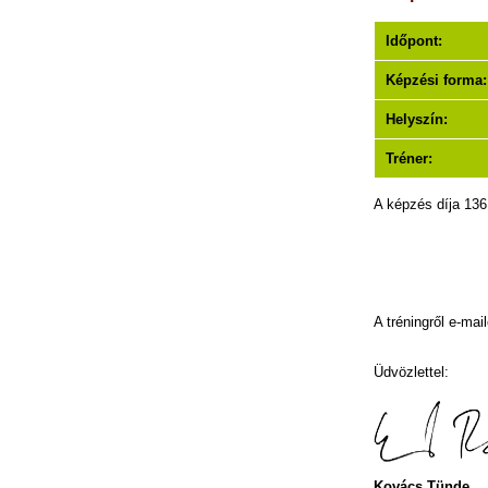
Időpont:
Képzési forma:
Helyszín:
Tréner:
A képzés díja 136
A tréningről e-mai
Üdvözlettel:
Kovács Tünde