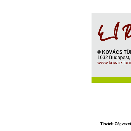
© KOVÁCS TÜND
1032 Budapest, 
www.kovacstun
Tisztelt Cégvezet