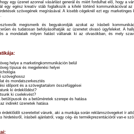
hogy egy üzenet azonnal vásárlást generál és miért fordulhat elő, hogy a vár
ál egy egész kreatív stáb foglalkozik a kifelé történő kommunikációval az ü
 hirdetések szövegének megírásával. A kisebb cégeknél ezt egy marketinges
.
észtvevők megismerik és begyakorolják azokat az írásbeli kommunikác
erűen és tudatosan befolyásolhatják az üzenetet olvasó ügyfeleket. A hallg
és a mondataik milyen hatást váltanak ki az olvasókban, és mely szav
tikája:
öveg helye a marketingkommunikáción belül
öveg típusai és megjelenési helyei
chológia
ő szöveghossz
lat és mondatszerkesztés
ési időpont és a szövegtartalom összefüggései
atunk ki érdeklődést?
tsunk ki cselekvést?
a betűtípusok és a betűméretek szerepe és hatása
 az indirekt üzenetek hatása
n érdeklődőt szeretettel várunk, aki a munkája során reklámszövegeket ír attó
hirdetésről, írásbeli ajánlatról, vagy cég- és termékprezentációról van-e szó
ai: