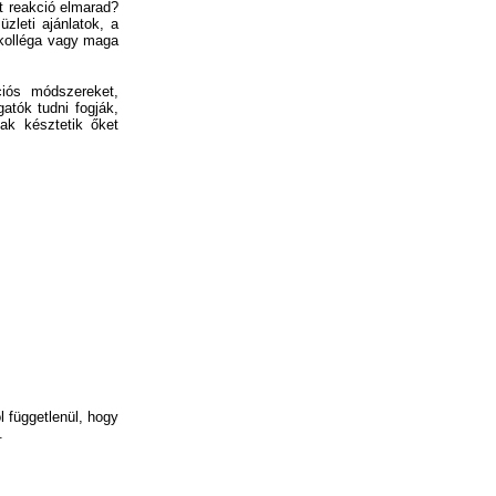
t reakció elmarad?
zleti ajánlatok, a
 kolléga vagy maga
iós módszereket,
atók tudni fogják,
ak késztetik őket
l függetlenül, hogy
.