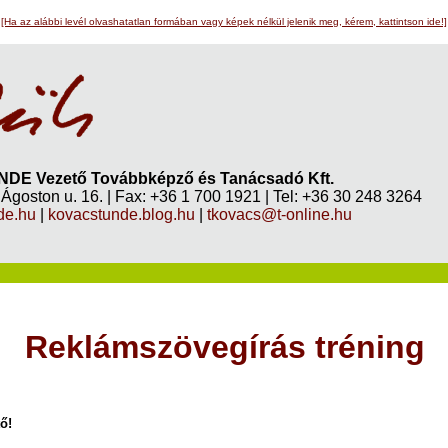
[Ha az alábbi levél olvashatatlan formában vagy képek nélkül jelenik meg, kérem, kattintson ide!]
E Vezető Továbbképző és Tanácsadó Kft.
Ágoston u. 16. | Fax: +36 1 700 1921 | Tel: +36 30 248 3264
de.hu
|
kovacstunde.blog.hu
|
tkovacs@t-online.hu
Reklámszövegírás tréning
ő!