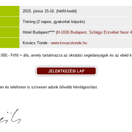
2015. június 15-16. (hétfő-kedd)
Tréning (2 napos, gyakorlati képzés)
Hotel Budapest**** (
H-1026 Budapest, Szilágyi Erzsébet fasor 4
Kovács Tünde -
www.kovacstunde.hu
.000,- Ft/fő + áfa, amely tartalmazza az oktatási segédanyagok és az ebéd kö
len és telefonon is szívesen adunk bővebb felvilágosítást.