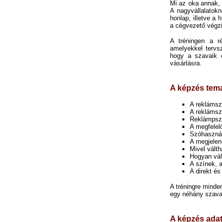
Mi az oka annak, 
A nagyvállalatokn
honlap, illetve a
a cégvezető végzi
A tréningen a r
amelyekkel tervsz
hogy a szavaik 
vásárlásra.
A képzés tema
A reklámsz
A reklámsz
Reklámpszi
A megfelel
Szóhaszná
A megjelen
Mivel válth
Hogyan vál
A színek, 
A direkt és
A tréningre minde
egy néhány szavas 
A képzés adat