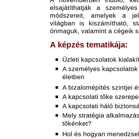
A novemberben induló, két
elsajátíthatják a személye
módszereit, amelyek a jele
világban is kiszámítható, s
önmaguk, valamint a cégeik s
A képzés tematikája:
Üzleti kapcsolatok kialak
A személyes kapcsolatok f
életben
A bizalomépítés szintjei és
A kapcsolati tőke szerepe
A kapcsolati háló bizton
Mely stratégia alkalmazás
tőkénket?
Hol és hogyan menedzse