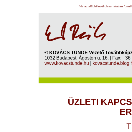
[Ha az alábbi levél olvashatatlan formá
© KOVÁCS TÜNDE Vezető Továbbképző
1032 Budapest, Ágoston u. 16. | Fax: +36
www.kovacstunde.hu
|
kovacstunde.blog.
ÜZLETI KAPCS
ER
T