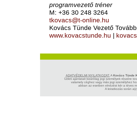
programvezető tréner
M: +36 30 248 3264
tkovacs@t-online.hu
Kovács Tünde Vezető Tovább
www.kovacstunde.hu
|
kovacs
ADATVÉDELMI NYILATKOZAT:
A
Kovács Tünde K
Üzleti ajánlatait kizárólag jogi személyek részére t
valamely céghez vagy más jogi személyhez hoz
abban az esetben elnézést kér a téves me
A leiratkozás során a(z