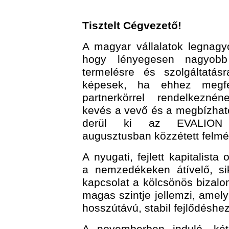
Tisztelt Cégvezető!
A magyar vállalatok legnagy
hogy lényegesen nagyob
termelésre és szolgáltatás
képesek, ha ehhez megfel
partnerkörrel rendelkeznén
kevés a vevő és a megbízható
derül ki az EVALION E
augusztusban közzétett felmé
A nyugati, fejlett kapitalista
a nemzedékeken átívelő, sik
kapcsolat a kölcsönös bizal
magas szintje jellemzi, ame
hosszútávú, stabil fejlődéshez