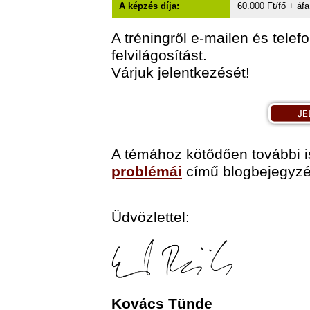
A képzés díja:
60.000 Ft/fő + áfa
A tréningről e-mailen és tel
felvilágosítást.
Várjuk jelentkezését!
A témához kötődően további 
problémái
című blogbejegyzé
Üdvözlettel:
Kovács Tünde