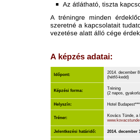
Az átlátható, tiszta kapcs
A tréningre minden érdeklőd
szeretné a kapcsolatait tudato
vezetése alatt álló cége érde
A képzés adatai:
2014. december 8
Időpont:
(hétfő-kedd)
Tréning
Képzési forma:
(2 napos, gyakorl
Helyszín:
Hotel Budapest***
Kovács Tünde, a P
Tréner:
www.kovacstunde
Jelentkezési határidő:
2014. december 