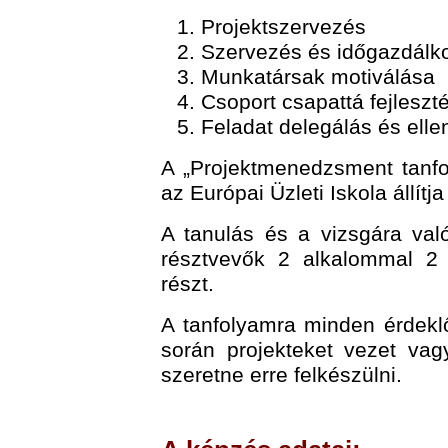
Projektszervezés
Szervezés és időgazdálk
Munkatársak motiválása
Csoport csapattá fejleszt
Feladat delegálás és elle
A „Projektmenedzsment tanfo
az Európai Üzleti Iskola állítja 
A tanulás és a vizsgára val
résztvevők 2 alkalommal 2 
részt.
A tanfolyamra minden érdeklő
során projekteket vezet va
szeretne erre felkészülni.