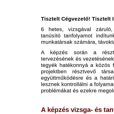
Tisztelt Cégvezető! Tisztelt
6 hetes, vizsgával záruló,
tanúsító tanfolyamot indítu
munkatársak számára, távokt
A képzés során a résztv
tervezésének és vezetésének
tegyék hatékonnyá a közös f
projektben résztvevő társ
együttműködésre és a határi
lesznek kontrollálni a folyama
problémákat és ezekre megold
A képzés vizsga- és tan