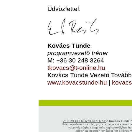
Üdvözlettel:
Kovács Tünde
programvezető tréner
M: +36 30 248 3264
tkovacs@t-online.hu
Kovács Tünde Vezető Tovább
www.kovacstunde.hu
|
kovacs
ADATVÉDELMI NYILATKOZAT:
A
Kovács Tünde K
Üzleti ajánlatait kizárólag jogi személyek részére t
valamely céghez vagy más jogi személyhez hoz
abban az esetben elnézést kér a téves me