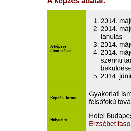
A képzés adatai:
2014. máju
2014. máj
tanulás
2014. máju
A képzés
ütemezése:
2014. máju
szerinti t
beküldés
2014. júni
Gyakorlati is
Képzési forma:
felsőfokú to
Hotel Budapes
Helyszín:
Erzsébet faso