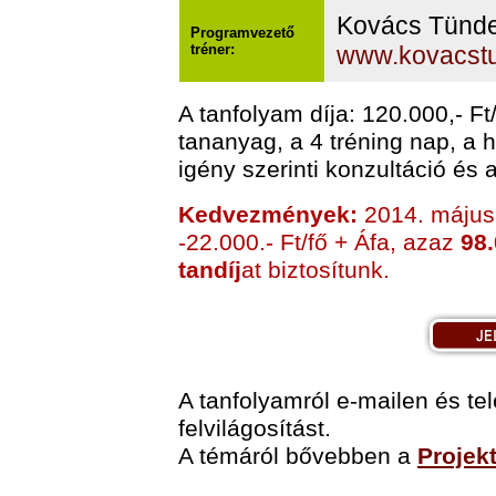
Kovács Tünd
Programvezető
tréner:
www.kovacst
A tanfolyam díja: 120.000,- Ft
tananyag, a 4 tréning nap, a h
igény szerinti konzultáció és a
Kedvezmények:
2014. május 
-22.000.- Ft/fő + Áfa, azaz
98.
tandíj
at biztosítunk.
A tanfolyamról e-mailen és t
felvilágosítást.
A témáról bővebben a
Projek