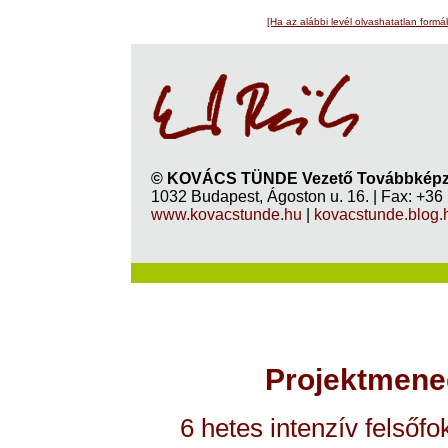
[Ha az alábbi levél olvashatatlan formá
© KOVÁCS TÜNDE Vezető Továbbképző
1032 Budapest, Ágoston u. 16. | Fax: +36
www.kovacstunde.hu
|
kovacstunde.blog.
Projektmene
6 hetes intenzív felsőf