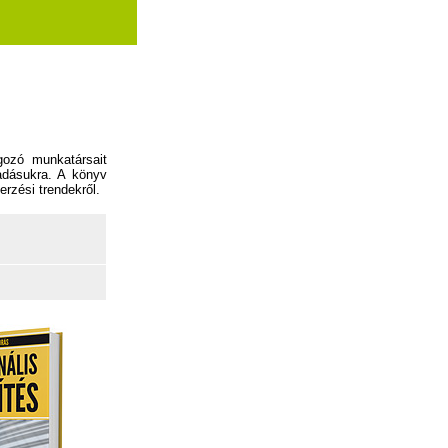
gozó munkatársait
adásukra. A könyv
rzési trendekről.