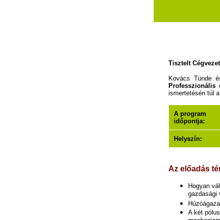
Tisztelt Cégvezet
Kovács Tünde és 
Professzionális 
ismertetésén túl 
A program
időpontja:
Helyszín:
Az előadás té
Hogyan vál
gazdasági 
Húzóágazat
A két pólus