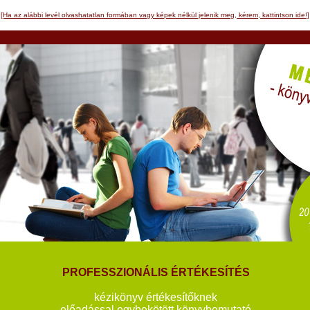
[Ha az alábbi levél olvashatatlan formában vagy képek nélkül jelenik meg, kérem, kattintson ide!]
PROFESSZIONÁLIS ÉRTÉKESÍTÉS
kézikönyv értékesítőknek
előadással egybekötött könyvbemutató