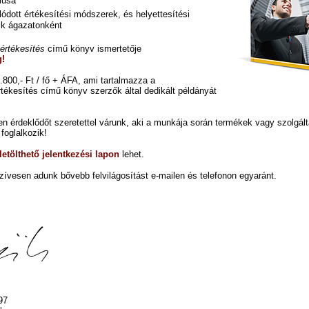
musa
ódott értékesítési módszerek, és helyettesítési
ik ágazatonként
 értékesítés
című könyv ismertetője
g!
.800,- Ft / fő + ÁFA, ami tartalmazza a
rtékesítés című könyv szerzők által dedikált példányát
n érdeklődőt szeretettel várunk, aki a munkája során termékek vagy szolgál
 foglalkozik!
t letölthető jelentkezési lapon
lehet.
zívesen adunk bővebb felvilágosítást e-mailen és telefonon egyaránt.
97