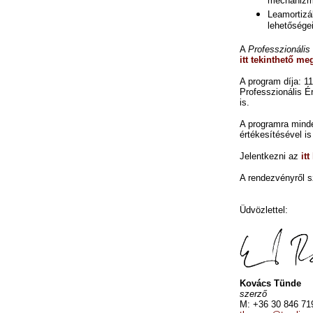
mechaniz
Leamortizál
lehetősége
A
Professzionális
itt tekinthető me
A program díja: 11
Professzionális É
is.
A programra minde
értékesítésével is
Jelentkezni az
it
A rendezvényről s
Üdvözlettel:
Kovács Tünde
szerző
M: +36 30 846 71